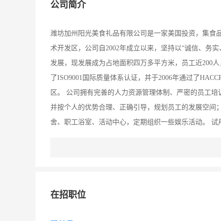
公司简介
潍坊加州阳光美食礼品有限公司是一家美国投资，集食
术开发区，公司自2002年成立以来，坚持以“诚信、务
发展，现发展成为占地面积四万多平方米，员工近200人
了ISO9001国际质量体系认证，并于2006年通过了
区。 公司拥有完善的人力资源管理体制、严密的员工培
并按个人的优势合理、正确引导，规划员工的发展空间
舍、职工浴室、活动中心，定期组织一些娱乐活动。 试
险、生育保险、失业保险等。现北京分公司“奥唯思（北
主，现诚邀各地英才加入。
在招职位