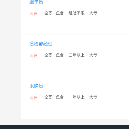
跟单员
/
全职
/
鱼台
/
经验不限
/
大专
面议
质检部经理
/
全职
/
鱼台
/
三年以上
/
大专
面议
采购员
/
全职
/
鱼台
/
一年以上
/
大专
面议