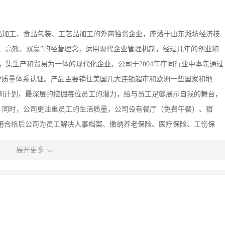
品加工、食品包装、工艺品加工的外商独资企业，座落于山东潍坊经济技
实、高效、双赢”的经营理念，运用现代企业管理机制，经过几年的创业和
，集生产和贸易为一体的现代化企业，公司于2004年在同行业中率先通过
HACCP质量体系认证。产品主要销往美国几大连锁超市和欧洲一些国家和地
训计划，最深层的挖掘每位员工的潜力，给与员工足够展示自我的舞台，
；同时，公司更注重员工的生活质量，公司设有餐厅（免费午餐）、宿
用合格后公司为员工解决人事档案、缴纳养老保险、医疗保险、工伤保
京）贸易有限公司”现已成立，主要以礼品、包装类食品、进口红酒为
展开更多