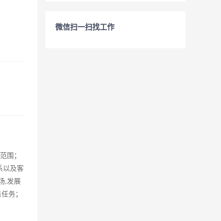
微信扫一扫找工作
售范围；
系以及客
场,发展
售任务；