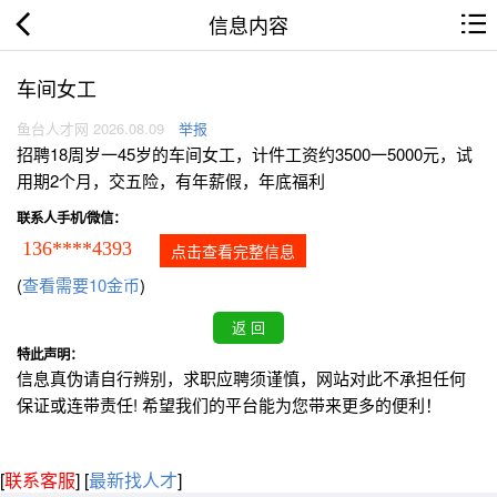
信息内容
车间女工
鱼台人才网 2026.08.09
举报
招聘18周岁一45岁的车间女工，计件工资约3500一5000元，试
用期2个月，交五险，有年薪假，年底福利
联系人手机/微信：
136****4393
点击查看完整信息
(
查看需要10金币
)
特此声明：
信息真伪请自行辨别，求职应聘须谨慎，网站对此不承担任何
保证或连带责任! 希望我们的平台能为您带来更多的便利！
[
联系客服
]
[
最新找人才
]